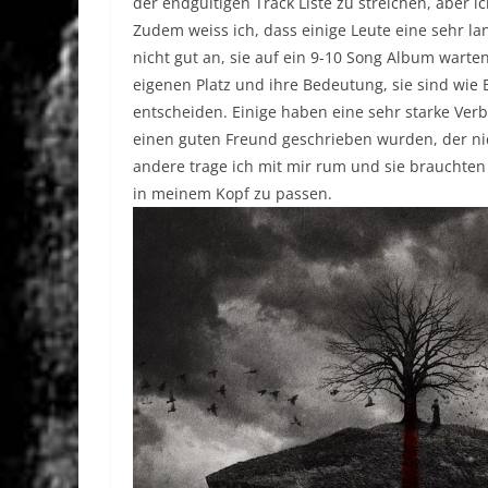
der endgültigen Track Liste zu streichen, aber i
Zudem weiss ich, dass einige Leute eine sehr la
nicht gut an, sie auf ein 9-10 Song Album warte
eigenen Platz und ihre Bedeutung, sie sind wie 
entscheiden. Einige haben eine sehr starke Ver
einen guten Freund geschrieben wurden, der ni
andere trage ich mit mir rum und sie brauchten
in meinem Kopf zu passen.