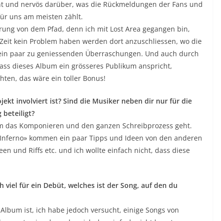
nnt und nervös darüber, was die Rückmeldungen der Fans und
für uns am meisten zählt.
erung von dem Pfad, denn ich mit Lost Area gegangen bin,
n Zeit kein Problem haben werden dort anzuschliessen, wo die
it ein paar zu geniessenden Überraschungen. Und auch durch
 dass dieses Album ein grösseres Publikum anspricht,
chten, das wäre ein toller Bonus!
ekt involviert ist? Sind die Musiker neben dir nur für die
 beteiligt?
um das Komponieren und den ganzen Schreibprozess geht.
«Inferno» kommen ein paar Tipps und Ideen von den anderen
een und Riffs etc. und ich wollte einfach nicht, dass diese
h viel für ein Debüt, welches ist der Song, auf den du
” Album ist, ich habe jedoch versucht, einige Songs von