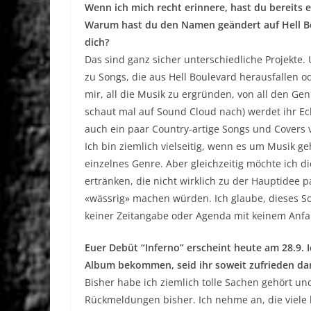
Wenn ich mich recht erinnere, hast du bereits 
Warum hast du den Namen geändert auf Hell Bou
dich?
Das sind ganz sicher unterschiedliche Projekte
zu Songs, die aus Hell Boulevard herausfallen o
mir, all die Musik zu ergründen, von all den Gen
schaut mal auf Sound Cloud nach) werdet ihr Ec
auch ein paar Country-artige Songs und Covers 
Ich bin ziemlich vielseitig, wenn es um Musik g
einzelnes Genre. Aber gleichzeitig möchte ich d
ertränken, die nicht wirklich zu der Hauptidee
«wässrig» machen würden. Ich glaube, dieses Son
keiner Zeitangabe oder Agenda mit keinem Anfa
Euer Debüt “Inferno” erscheint heute am 28.9. 
Album bekommen, seid ihr soweit zufrieden d
Bisher habe ich ziemlich tolle Sachen gehört und
Rückmeldungen bisher. Ich nehme an, die viele ha