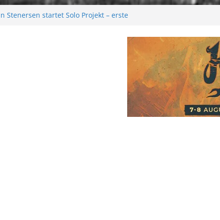
 Stenersen startet Solo Projekt – erste
kommen bald!
tival 2026: Größer als je zuvor
2026
 Melancholie aus der Kälte
e: Moonwalk zum Erfolg