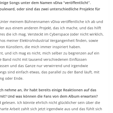
einige Songs unter dem Namen vDiva “veröffentlicht”.
levard, oder sind das zwei unterschiedliche Projekte für
. Unter meinem Bühnennamen vDiva veröffentliche ich ab und
der aus einem anderen Projekt, das ich mache, und das hilft
res die ich mag. Versteckt im Cyberspace (oder nicht wirklich,
hos meiner Elektro/Industrial Vergangenheit finden, sowie
von Künstlern, die mich immer inspiriert haben.
eht, und ich mag es nicht, mich selber zu begrenzen auf ein
ie Band nicht mit tausend verschiedenen Einflüssen
 passen und das Ganze nur verwirrend und irgendwie
gs sind einfach etwas, das parallel zu der Band läuft, mit
ng oder Ende.
Ich nehme an, ihr habt bereits einige Reaktionen auf das
amit? Und was können die Fans von dem Album erwarten?
 gelesen. Ich könnte ehrlich nicht glücklicher sein über die
rte Arbeit zahlt sich jetzt irgendwie aus und das fühlt sich