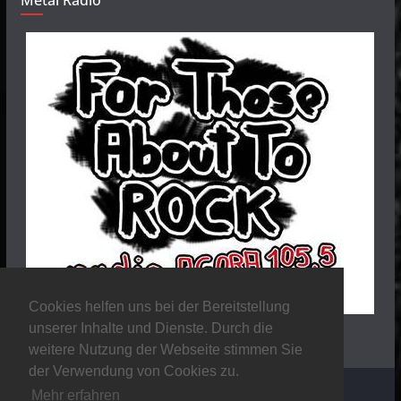
Metal Radio
Cookies helfen uns bei der Bereitstellung
unserer Inhalte und Dienste. Durch die
weitere Nutzung der Webseite stimmen Sie
der Verwendung von Cookies zu.
Mehr erfahren
Copyright © 2026
Stalker Magazine
. Alle Rechte