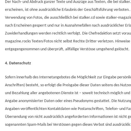
Der Nach- und Abdruck ganzer Texte und Auszüge aus Texten, die bei stalker.
erscheinen, ist ohne ausdrückliche Erlaubnis der Geschäftsführung verboten. 
Verwendung von Fotos, die ausschließlich bei stalker.cd sowie stalker-magazi
nach Erscheinen gesperrt und nur in Ausnahmefällen nach ausdrücklicher Erl
Zuwiderhandlungen werden rechtlich verfolgt. Die Chefredaktion setzt voraus
magazine.rocks Texten/Fotos nicht selbst Rechte Dritter verletzen. Hinweis
entgegengenommen und überprüft, allfällige Verstösse umgehend gelöscht.
4. Datenschutz
Sofern innerhalb des Internetangebotes die Möglichkeit zur Eingabe persönl
Anschriften) besteht, so erfolgt die Preisgabe dieser Daten seitens des Nutze
und Bezahlung aller angebotenen Dienste ist – soweit technisch möglich un
Angabe anonymisierter Daten oder eines Pseudonyms gestattet. Die Nutzun
Angaben veröffentlichten Kontaktdaten wie Postanschriften, Telefon- und F
Übersendung von nicht ausdrücklich angeforderten Informationen ist nicht ge
sogenannten Spam-Mails bei Verstössen gegen dieses Verbot sind ausdrücklic