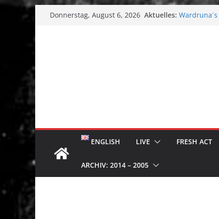
Zum
Aktuelles:
Wardruna´s J
Donnerstag, August 6, 2026
Inhalt
Single & To
Tuska Metal 
springen
Tuska Festiv
Hokka: Düst
Melrose Ave
ENGLISH
LIVE
FRESH ACT
ARCHIV: 2014 – 2005