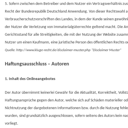
5. Sofern zwischen dem Betreiber und dem Nutzer ein Vertragsverhältnis zu
Recht der Bundesrepublik Deutschland Anwendung. Von dieser Rechtswahl
Verbraucherschutzvorschriften des Landes, in dem der Kunde seinen gewöhnlic
der Nutzer die Verletzung von Immaterialgüterrechte geltend macht. Die A
Gerichtsstand für alle Streitigkeiten, die mit der Nutzung der Website zusam
Nutzer um einen Kaufmann, eine juristische Person des öffentlichen Rechts o
Quelle:
http://www.kluge-recht.de/disclaimer-muster.php
“Disclaimer Muster”
Haftungsausschluss – Autoren
1. Inhalt des Onlineangebotes
Der Autor übernimmt keinerlei Gewähr für die Aktualität, Korrektheit, Vollst
Haftungsansprüche gegen den Autor, welche sich auf Schäden materieller ode
Nichtnutzung der dargebotenen Informationen bzw. durch die Nutzung fehler
wurden, sind grundsätzlich ausgeschlossen, sofern seitens des Autors kein na
vorliegt.