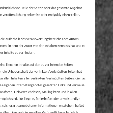
ausdrücklich vor, Teile der Seiten oder das gesamte Angebot
 Veröffentlichung zeitweise oder endgültig einzustellen.
, die außerhalb des Verantwortungsbereiches des Autors
treten, in dem der Autor von den Inhalten Kenntnis hat und es
er Inhalte zu verhindern.
ine illegalen Inhalte auf den zu verlinkenden Seiten
er die Urheberschaft der verlinkten/verknüpften Seiten hat
von allen Inhalten aller verlinkten /verknüpften Seiten, die nach
b des eigenen Internetangebotes gesetzten Links und Verweise
sforen, Linkverzeichnissen, Mailinglisten und in allen
glich sind. Für illegale, fehlerhafte oder unvollständige
ng solcherart dargebotener Informationen entstehen, haftet
r über Links auf die jeweilige Veröffentlichung lediglich