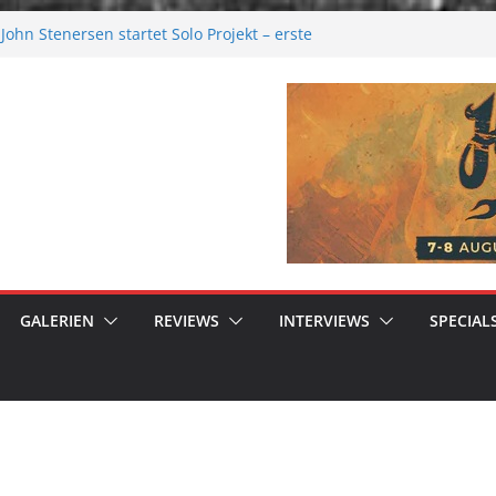
ohn Stenersen startet Solo Projekt – erste
ur kommen bald!
Festival 2026: Größer als je zuvor
al 2026
ere Melancholie aus der Kälte
nue: Moonwalk zum Erfolg
GALERIEN
REVIEWS
INTERVIEWS
SPECIAL