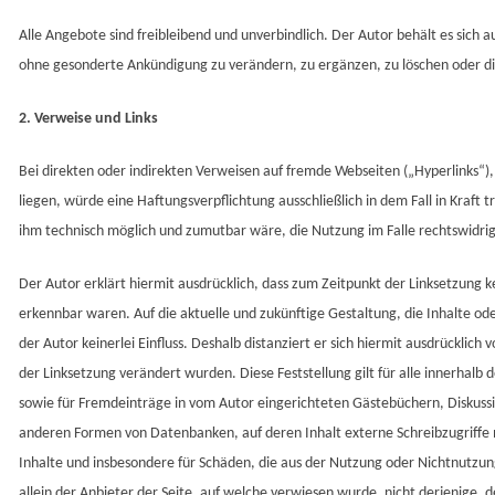
Alle Angebote sind freibleibend und unverbindlich. Der Autor behält es sich 
ohne gesonderte Ankündigung zu verändern, zu ergänzen, zu löschen oder die
2. Verweise und Links
Bei direkten oder indirekten Verweisen auf fremde Webseiten („Hyperlinks“)
liegen, würde eine Haftungsverpflichtung ausschließlich in dem Fall in Kraft 
ihm technisch möglich und zumutbar wäre, die Nutzung im Falle rechtswidrig
Der Autor erklärt hiermit ausdrücklich, dass zum Zeitpunkt der Linksetzung ke
erkennbar waren. Auf die aktuelle und zukünftige Gestaltung, die Inhalte od
der Autor keinerlei Einfluss. Deshalb distanziert er sich hiermit ausdrücklich 
der Linksetzung verändert wurden. Diese Feststellung gilt für alle innerhal
sowie für Fremdeinträge in vom Autor eingerichteten Gästebüchern, Diskussion
anderen Formen von Datenbanken, auf deren Inhalt externe Schreibzugriffe mö
Inhalte und insbesondere für Schäden, die aus der Nutzung oder Nichtnutzu
allein der Anbieter der Seite, auf welche verwiesen wurde, nicht derjenige, de