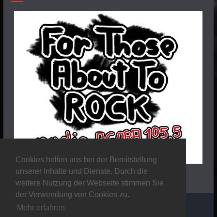
Cookies helfen uns bei der Bereitstellung
unserer Inhalte und Dienste. Durch die
weitere Nutzung der Webseite stimmen Sie
der Verwendung von Cookies zu.
Mehr erfahren
Copyright © 2026
Stalker Magazine
. Alle Rechte