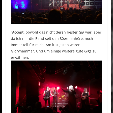
”
Accept,
obwohl das nicht deren bester Gig war, aber
da ich mir die Band seit den 80ern anhöre, noch
immer toll für mich. Am lustigsten waren
Gloryhammer. Und um einige weitere gute Gigs zu
erwähnen: