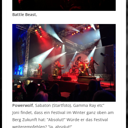
Battle Beast,
Powerwolf
, Sabaton (Startfoto), Gamma Ray etc”
Joni findet, dass ein Festival im Winter ganz oben am
Berg Zukunft hat: ”Absolut!” Würde er das Festival
weiterempfehlen? ”Ja, absolut!”