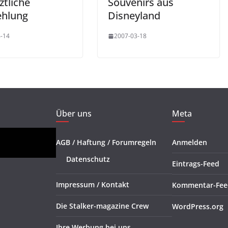
ztliche
Souvenirs aus
hlung
Disneyland
-14
2007-03-18
Über uns
Meta
AGB / Haftung / Forumregeln
Anmelden
Datenschutz
Eintrags-Feed
Impressum / Kontakt
Kommentar-Fee
Die Stalker-magazine Crew
WordPress.org
Ihre Werbung bei uns