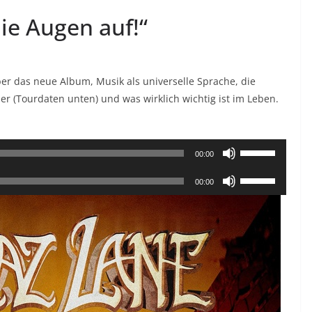
ie Augen auf!“
er das neue Album, Musik als universelle Sprache, die
er (Tourdaten unten) und was wirklich wichtig ist im Leben.
Pfeiltasten
00:00
Hoch/Runter
Pfeiltasten
00:00
benutzen,
Hoch/Runter
um
benutzen,
die
um
Lautstärke
die
zu
Lautstärke
regeln.
zu