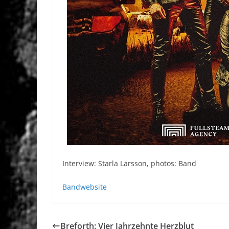
Interview: Starla Larsson, photos: Band
Bandwebsite
Breforth: Vier Jahrzehnte Herzblut