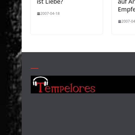
ist Liebe?
auf Är
Empfe
2007-04-18
2007-04