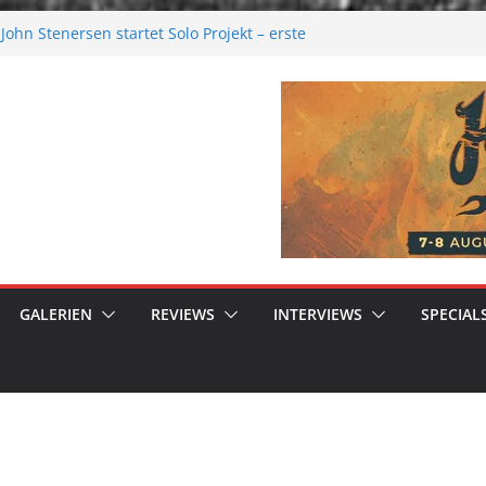
ohn Stenersen startet Solo Projekt – erste
ur kommen bald!
Festival 2026: Größer als je zuvor
al 2026
ere Melancholie aus der Kälte
nue: Moonwalk zum Erfolg
GALERIEN
REVIEWS
INTERVIEWS
SPECIAL