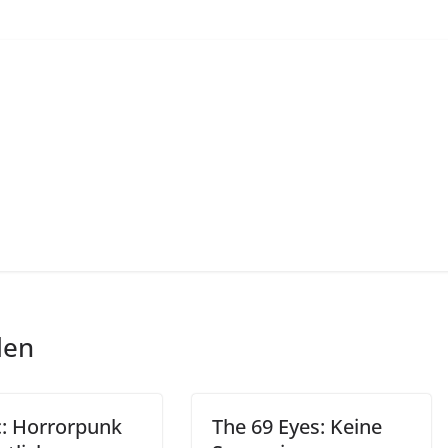
len
c: Horrorpunk
The 69 Eyes: Keine