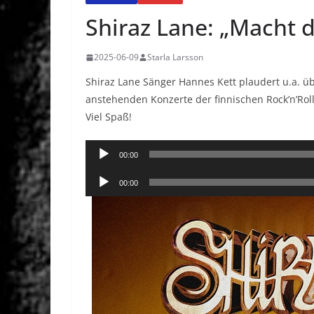
Shiraz Lane: „Macht d
2025-06-09
Starla Larsson
Shiraz Lane Sänger Hannes Kett plaudert u.a. üb
anstehenden Konzerte der finnischen Rock’n’Roll
Viel Spaß!
Audio-
00:00
Player
Audio-
00:00
Player