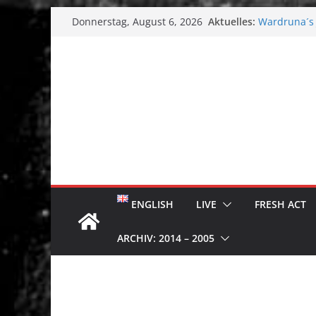
Zum
Aktuelles:
Wardruna´s J
Donnerstag, August 6, 2026
Inhalt
Single & To
Tuska Metal 
springen
Tuska Festiv
Hokka: Düst
Melrose Ave
ENGLISH
LIVE
FRESH ACT
ARCHIV: 2014 – 2005