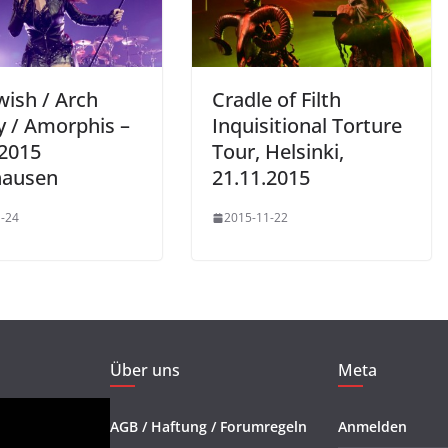
wish / Arch
Cradle of Filth
 / Amorphis –
Inquisitional Torture
.2015
Tour, Helsinki,
hausen
21.11.2015
-24
2015-11-22
Über uns
Meta
AGB / Haftung / Forumregeln
Anmelden