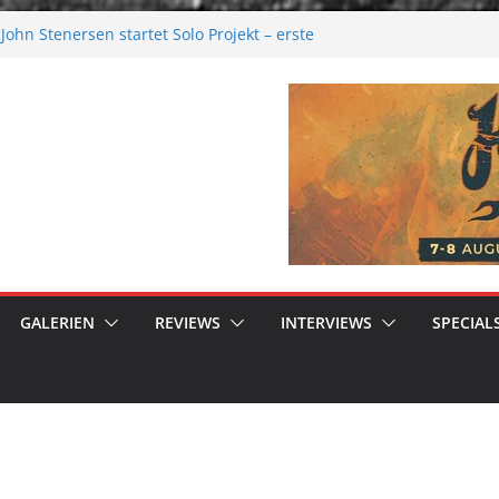
ohn Stenersen startet Solo Projekt – erste
ur kommen bald!
Festival 2026: Größer als je zuvor
al 2026
ere Melancholie aus der Kälte
nue: Moonwalk zum Erfolg
GALERIEN
REVIEWS
INTERVIEWS
SPECIAL