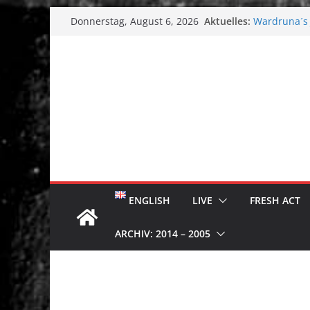
Zum
Aktuelles:
Wardruna´s J
Donnerstag, August 6, 2026
Inhalt
Single & To
Tuska Metal 
springen
Tuska Festiv
Hokka: Düst
Melrose Ave
ENGLISH
LIVE
FRESH ACT
ARCHIV: 2014 – 2005