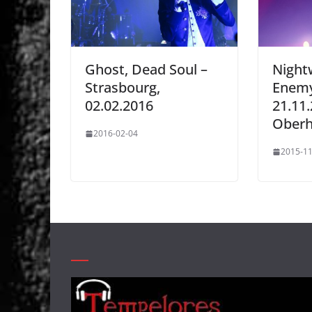
Ghost, Dead Soul –
Night
Strasbourg,
Enemy
02.02.2016
21.11
Ober
2016-02-04
2015-11