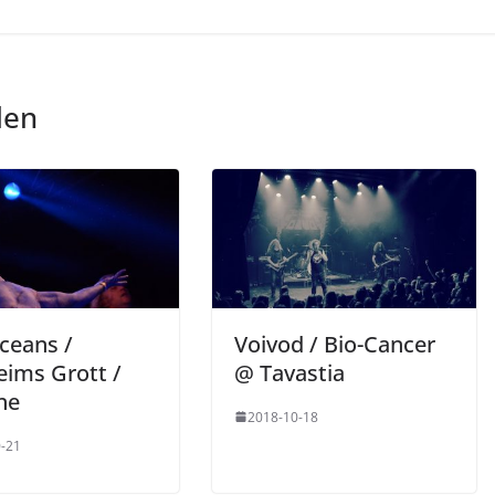
len
ceans /
Voivod / Bio-Cancer
eims Grott /
@ Tavastia
ne
2018-10-18
-21