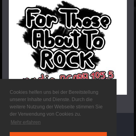
Cookies helfen uns bei der Bereitstellung
unserer Inhalte und Dienste. Durch die
weitere Nutzung der Webseite stimmen Sie
der Verwendung von Cookies zu.
Mehr erfahren
Copyright © 2026
Stalker Magazine
. Alle Rechte
vorbehalten.