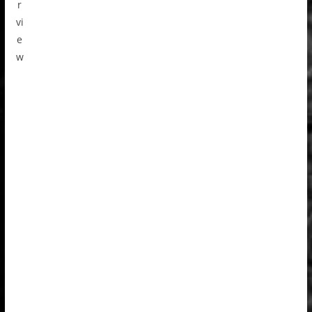
r
vi
e
w