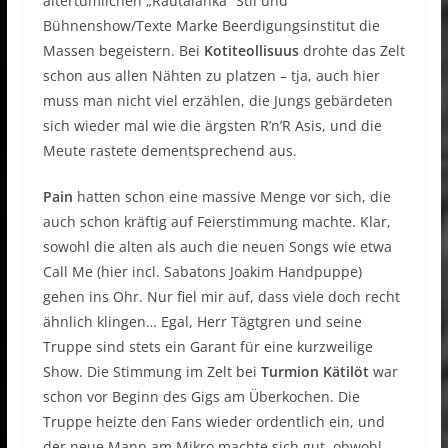
altertümlichen „Rautalanka“ Stil und
Bühnenshow/Texte Marke Beerdigungsinstitut die
Massen begeistern. Bei
Kotiteollisuus
drohte das Zelt
schon aus allen Nähten zu platzen – tja, auch hier
muss man nicht viel erzählen, die Jungs gebärdeten
sich wieder mal wie die ärgsten R’n’R Asis, und die
Meute rastete dementsprechend aus.
Pain
hatten schon eine massive Menge vor sich, die
auch schon kräftig auf Feierstimmung machte. Klar,
sowohl die alten als auch die neuen Songs wie etwa
Call Me (hier incl. Sabatons Joakim Handpuppe)
gehen ins Ohr. Nur fiel mir auf, dass viele doch recht
ähnlich klingen… Egal, Herr Tägtgren und seine
Truppe sind stets ein Garant für eine kurzweilige
Show. Die Stimmung im Zelt bei
Turmion Kätilöt
war
schon vor Beginn des Gigs am Überkochen. Die
Truppe heizte den Fans wieder ordentlich ein, und
der neue Mann am Mikro machte sich gut, obwohl