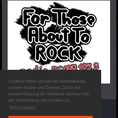
Cookies helfen uns bei der Bereitstellung
unserer Inhalte und Dienste. Durch die
weitere Nutzung der Webseite stimmen Sie
der Verwendung von Cookies zu.
Mehr erfahren
Copyright © 2026
Stalker Magazine
. Alle Rechte
vorbehalten.