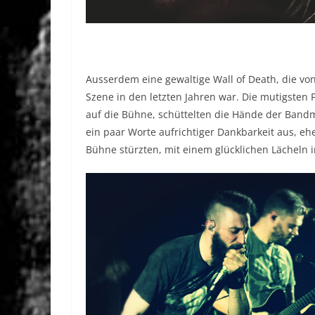
Ausserdem eine gewaltige Wall of Death, die vo
Szene in den letzten Jahren war. Die mutigsten F
auf die Bühne, schüttelten die Hände der Bandm
ein paar Worte aufrichtiger Dankbarkeit aus, ehe
Bühne stürzten, mit einem glücklichen Lächeln i