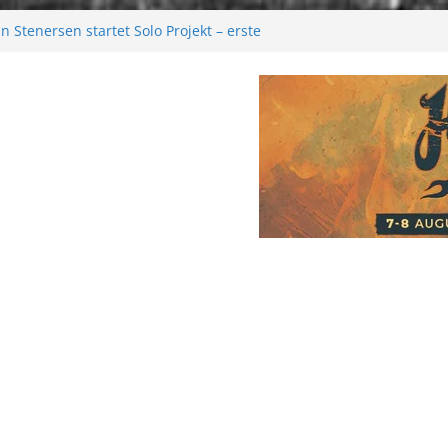
 Stenersen startet Solo Projekt – erste
kommen bald!
tival 2026: Größer als je zuvor
2026
 Melancholie aus der Kälte
e: Moonwalk zum Erfolg