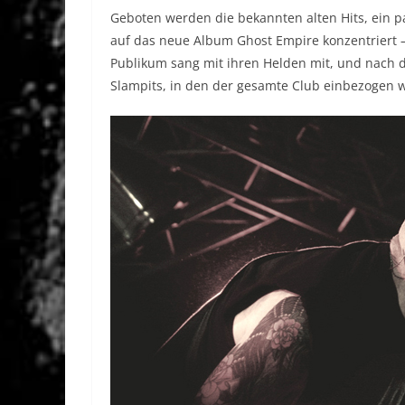
Geboten werden die bekannten alten Hits, ein p
auf das neue Album Ghost Empire konzentriert –
Publikum sang mit ihren Helden mit, und nach 
Slampits, in den der gesamte Club einbezogen 