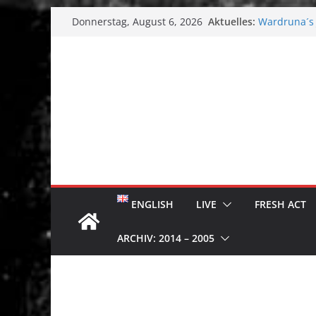
Zum
Aktuelles:
Wardruna´s J
Donnerstag, August 6, 2026
Inhalt
Single & To
Tuska Metal 
springen
Tuska Festiv
Hokka: Düst
Melrose Ave
ENGLISH
LIVE
FRESH ACT
ARCHIV: 2014 – 2005