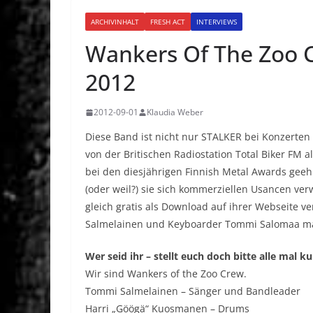
ARCHIVINHALT
FRESH ACT
INTERVIEWS
Wankers Of The Zoo 
2012
2012-09-01
Klaudia Weber
Diese Band ist nicht nur STALKER bei Konzerten
von der Britischen Radiostation Total Biker FM a
bei den diesjährigen Finnish Metal Awards geeh
(oder weil?) sie sich kommerziellen Usancen ve
gleich gratis als Download auf ihrer Webseite 
Salmelainen und Keyboarder Tommi Salomaa ma
Wer seid ihr – stellt euch doch bitte alle mal ku
Wir sind Wankers of the Zoo Crew.
Tommi Salmelainen – Sänger und Bandleader
Harri „Göögä“ Kuosmanen – Drums