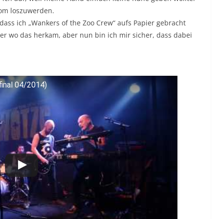
rom loszuwerden.
dass ich „Wankers of the Zoo Crew“ aufs Papier gebracht
der wo das herkam, aber nun bin ich mir sicher, dass dabei
inal 04/2014)