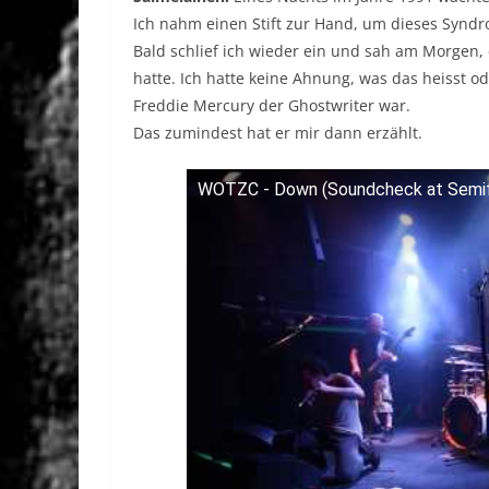
Ich nahm einen Stift zur Hand, um dieses Synd
Bald schlief ich wieder ein und sah am Morgen, 
hatte. Ich hatte keine Ahnung, was das heisst o
Freddie Mercury der Ghostwriter war.
Das zumindest hat er mir dann erzählt.
WOTZC - Down (Soundcheck at Semif