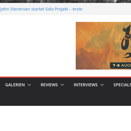
ohn Stenersen startet Solo Projekt – erste
ur kommen bald!
Festival 2026: Größer als je zuvor
al 2026
ere Melancholie aus der Kälte
nue: Moonwalk zum Erfolg
GALERIEN
REVIEWS
INTERVIEWS
SPECIAL