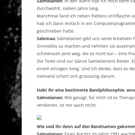
Salmelainen:
In den 90ern hab ich mich beim F
durchwühlt, sieben Jahre lang.
Manchmal fand ich neben Pattons Urinflaschn 
hab ich dann einfach in ein Computerprogramm 
geschrieben hatte.
Salomaa:
Salmelainen gibt uns seine kreativen
Sinnvolles zu machen und nehmen sie auseinande
schmeissen jene weg, die es nicht tun – eine F
Die Texte sind zur Gänze Salmelainens Revier. E
einem einzigen Song. Und ich denke, dass es de
niemand schert sich grossartig darum.
Habt ihr eine bestimmte Bandphilosophie, wovo
Salmelainen:
Wie gesagt, für mich ist es Therap
verdienen. Ist mir auch recht.
Wie seid ihr denn auf den Bandnamen gekommen
Salmelainen:
Eines Nachts im Jahre 1991 wachte