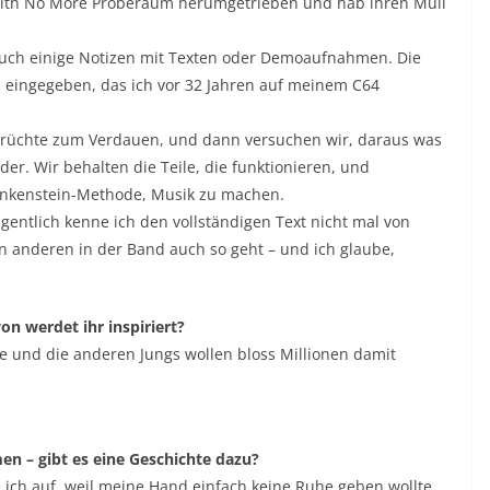
aith No More Proberaum herumgetrieben und hab ihren Müll
auch einige Notizen mit Texten oder Demoaufnahmen. Die
eingegeben, das ich vor 32 Jahren auf meinem C64
 Früchte zum Verdauen, und dann versuchen wir, daraus was
r. Wir behalten die Teile, die funktionieren, und
rankenstein-Methode, Musik zu machen.
igentlich kenne ich den vollständigen Text nicht mal von
n anderen in der Band auch so geht – und ich glaube,
n werdet ihr inspiriert?
ie und die anderen Jungs wollen bloss Millionen damit
 – gibt es eine Geschichte dazu?
 ich auf, weil meine Hand einfach keine Ruhe geben wollte.