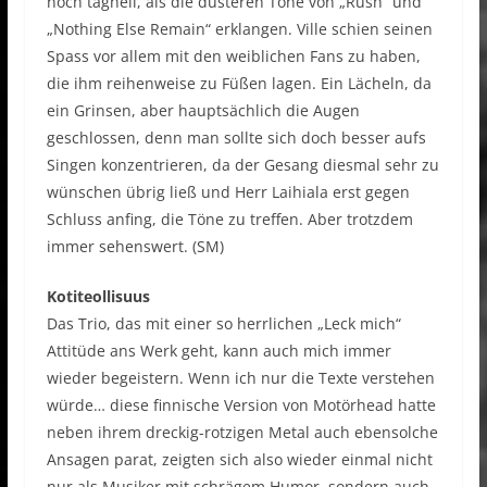
noch taghell, als die düsteren Töne von „Rush“ und
„Nothing Else Remain“ erklangen. Ville schien seinen
Spass vor allem mit den weiblichen Fans zu haben,
die ihm reihenweise zu Füßen lagen. Ein Lächeln, da
ein Grinsen, aber hauptsächlich die Augen
geschlossen, denn man sollte sich doch besser aufs
Singen konzentrieren, da der Gesang diesmal sehr zu
wünschen übrig ließ und Herr Laihiala erst gegen
Schluss anfing, die Töne zu treffen. Aber trotzdem
immer sehenswert. (SM)
Kotiteollisuus
Das Trio, das mit einer so herrlichen „Leck mich“
Attitüde ans Werk geht, kann auch mich immer
wieder begeistern. Wenn ich nur die Texte verstehen
würde… diese finnische Version von Motörhead hatte
neben ihrem dreckig-rotzigen Metal auch ebensolche
Ansagen parat, zeigten sich also wieder einmal nicht
nur als Musiker mit schrägem Humor, sondern auch