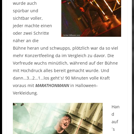
wurde auch
spürbar und
sichtbar voller,
jeder machte einen
oder zwei Schritte
näher an die
Bühne heran und schwupps, plötzlich war da so viel
mehr Konzertfeeling da im Vergleich zu davor. Die
Vorfreude wuchs minütlich, während auf der Bühne
mit Hochdruck alles bereit gemacht wurde. Und
dann…3…2…1…los geht´s! 90 Minuten volle Kraft
voraus mit
MARATHONMANN
in Halloween-
Verkleidung.
Han
d
auf
´s