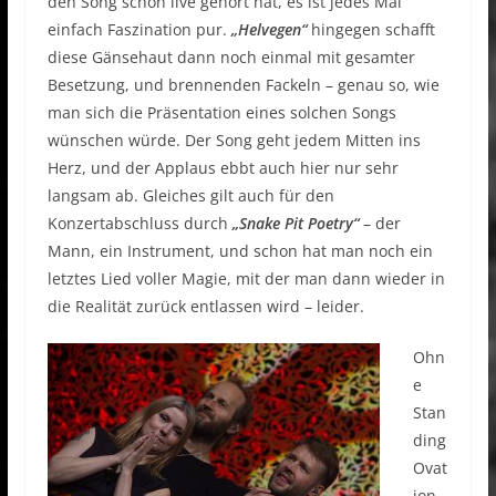
den Song schon live gehört hat, es ist jedes Mal
einfach Faszination pur.
„Helvegen“
hingegen schafft
diese Gänsehaut dann noch einmal mit gesamter
Besetzung, und brennenden Fackeln – genau so, wie
man sich die Präsentation eines solchen Songs
wünschen würde. Der Song geht jedem Mitten ins
Herz, und der Applaus ebbt auch hier nur sehr
langsam ab. Gleiches gilt auch für den
Konzertabschluss durch
„Snake Pit Poetry“
– der
Mann, ein Instrument, und schon hat man noch ein
letztes Lied voller Magie, mit der man dann wieder in
die Realität zurück entlassen wird – leider.
Ohn
e
Stan
ding
Ovat
ion