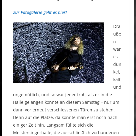
Zur Fotogalerie geht es hier!
Dra
uße
n
war
es
dun
kel,
kalt
und
ungemütlich, und so war jeder froh, als er in die
Halle gelangen konnte an diesem Samstag – nur um
dann vor erneut verschlossenen Türen zu stehen.
Denn auf die Plätze, da konnte man erst noch nach
einiger Zeit hin. Langsam füllte sich die
Meistersingerhalle, die ausschließlich vorhandenen