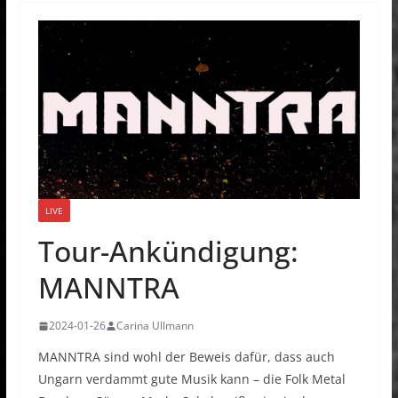
LIVE
Tour-Ankündigung:
MANNTRA
2024-01-26
Carina Ullmann
MANNTRA sind wohl der Beweis dafür, dass auch
Ungarn verdammt gute Musik kann – die Folk Metal