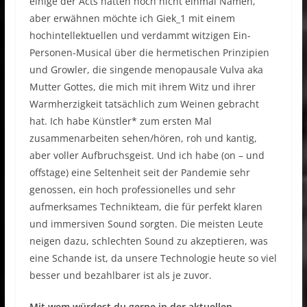
einige der Acts hatten noch nicht einmal Namen,
aber erwähnen möchte ich Giek_1 mit einem
hochintellektuellen und verdammt witzigen Ein-
Personen-Musical über die hermetischen Prinzipien
und Growler, die singende menopausale Vulva aka
Mutter Gottes, die mich mit ihrem Witz und ihrer
Warmherzigkeit tatsächlich zum Weinen gebracht
hat. Ich habe Künstler* zum ersten Mal
zusammenarbeiten sehen/hören, roh und kantig,
aber voller Aufbruchsgeist. Und ich habe (on – und
offstage) eine Seltenheit seit der Pandemie sehr
genossen, ein hoch professionelles und sehr
aufmerksames Technikteam, die für perfekt klaren
und immersiven Sound sorgten. Die meisten Leute
neigen dazu, schlechten Sound zu akzeptieren, was
eine Schande ist, da unsere Technologie heute so viel
besser und bezahlbarer ist als je zuvor.
Mit wem würdest du gerne in der aktuellen