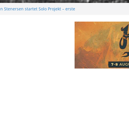
e: Moonwalk zum Erfolg
 Stenersen startet Solo Projekt – erste
kommen bald!
tival 2026: Größer als je zuvor
2026
 Melancholie aus der Kälte