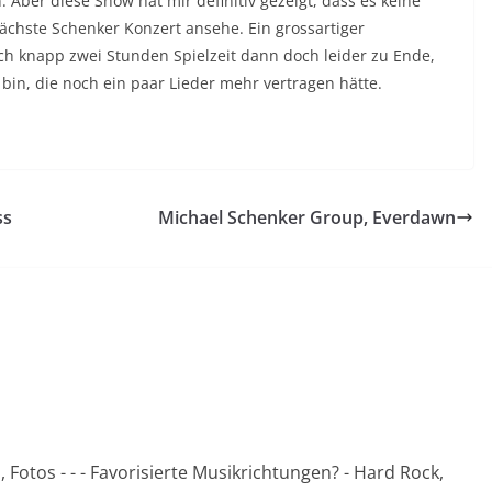
 Aber diese Show hat mir definitiv gezeigt, dass es keine
nächste Schenker Konzert ansehe. Ein grossartiger
ch knapp zwei Stunden Spielzeit dann doch leider zu Ende,
 bin, die noch ein paar Lieder mehr vertragen hätte.
ss
Michael Schenker Group, Everdawn
Fotos - - - Favorisierte Musikrichtungen? - Hard Rock,