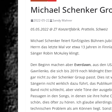
Michael Schenker Gr
2022-05-22
Sandy Mahrer
05.05.2022 @ Z7 Konzertfabrik, Pratteln, Schweiz
Michael Schenker feiert fünfzigstes Bühnen-Jub
Herrn das letzte Mal vor etwa 13 Jahren in Fin
Sänger Robin McAuley klingt.
Den Beginn machen aber
Everdawn
, aus den U
Gavrilenko, die sich bis 2019 noch Midnight Ete
gar nicht zu der Schenker Group passt. Dies ist
Sängerin nicht wirklich dazu führt, das Publiku
Band nicht schlecht, aber viele Töne der ausgebi
Passagen in den Songs, in denen sie ihre hohe 
schön, dies öfter zu hören. Ich glaube allerdin
technischen Problem als am Können liegt. Sonst