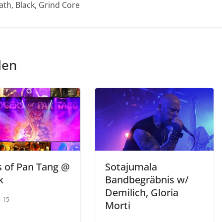
th, Black, Grind Core
len
s of Pan Tang @
Sotajumala
k
Bandbegräbnis w/
Demilich, Gloria
-15
Morti