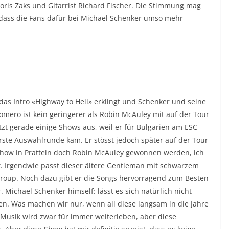
ris Zaks und Gitarrist Richard Fischer. Die Stimmung mag
, dass die Fans dafür bei Michael Schenker umso mehr
das Intro «Highway to Hell» erklingt und Schenker und seine
mero ist kein geringerer als Robin McAuley mit auf der Tour
zt gerade einige Shows aus, weil er für Bulgarien am ESC
rste Auswahlrunde kam. Er stösst jedoch später auf der Tour
 Show in Pratteln doch Robin McAuley gewonnen werden, ich
rt. Irgendwie passt dieser ältere Gentleman mit schwarzem
Group. Noch dazu gibt er die Songs hervorragend zum Besten
Michael Schenker himself: lässt es sich natürlich nicht
len. Was machen wir nur, wenn all diese langsam in die Jahre
Musik wird zwar für immer weiterleben, aber diese