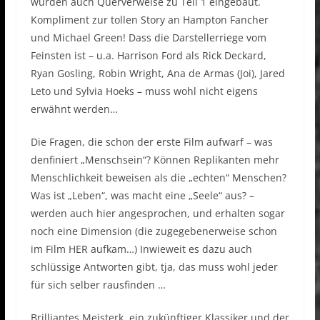
wurden auch Querverweise zu Teil 1 eingebaut.
Kompliment zur tollen Story an Hampton Fancher
und Michael Green! Dass die Darstellerriege vom
Feinsten ist – u.a. Harrison Ford als Rick Deckard,
Ryan Gosling, Robin Wright, Ana de Armas (Joi), Jared
Leto und Sylvia Hoeks – muss wohl nicht eigens
erwähnt werden…
Die Fragen, die schon der erste Film aufwarf – was
denfiniert „Menschsein“? Können Replikanten mehr
Menschlichkeit beweisen als die „echten“ Menschen?
Was ist „Leben“, was macht eine „Seele“ aus? –
werden auch hier angesprochen, und erhalten sogar
noch eine Dimension (die zugegebenerweise schon
im Film HER aufkam…) Inwieweit es dazu auch
schlüssige Antworten gibt, tja, das muss wohl jeder
für sich selber rausfinden …
Brilliantes Meisterk, ein zukünftiger Klassiker und der