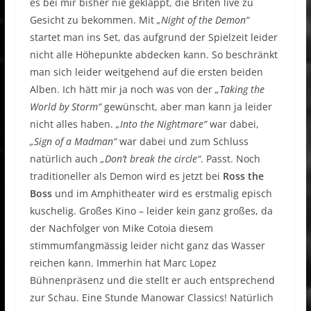
es bei mir bisher nie geklappt, die Briten live zu
Gesicht zu bekommen. Mit
„Night of the Demon“
startet man ins Set, das aufgrund der Spielzeit leider
nicht alle Höhepunkte abdecken kann. So beschränkt
man sich leider weitgehend auf die ersten beiden
Alben. Ich hätt mir ja noch was von der
„Taking the
World by Storm“
gewünscht, aber man kann ja leider
nicht alles haben.
„Into the Nightmare“
war dabei,
„Sign of a Madman“
war dabei und zum Schluss
natürlich auch
„Don’t break the circle“
. Passt. Noch
traditioneller als Demon wird es jetzt bei
Ross the
Boss
und im Amphitheater wird es erstmalig episch
kuschelig. Großes Kino – leider kein ganz großes, da
der Nachfolger von Mike Cotoia diesem
stimmumfangmässig leider nicht ganz das Wasser
reichen kann. Immerhin hat Marc Lopez
Bühnenpräsenz und die stellt er auch entsprechend
zur Schau. Eine Stunde Manowar Classics! Natürlich