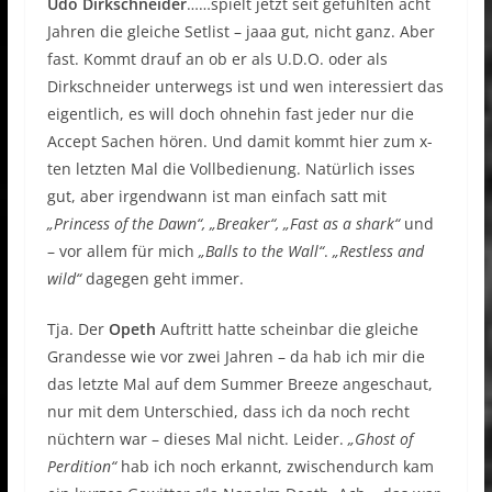
Udo Dirkschneider
……spielt jetzt seit gefühlten acht
Jahren die gleiche Setlist – jaaa gut, nicht ganz. Aber
fast. Kommt drauf an ob er als U.D.O. oder als
Dirkschneider unterwegs ist und wen interessiert das
eigentlich, es will doch ohnehin fast jeder nur die
Accept Sachen hören. Und damit kommt hier zum x-
ten letzten Mal die Vollbedienung. Natürlich isses
gut, aber irgendwann ist man einfach satt mit
„Princess of the Dawn“, „Breaker“, „Fast as a shark“
und
– vor allem für mich
„Balls to the Wall“
.
„Restless and
wild“
dagegen geht immer.
Tja. Der
Opeth
Auftritt hatte scheinbar die gleiche
Grandesse wie vor zwei Jahren – da hab ich mir die
das letzte Mal auf dem Summer Breeze angeschaut,
nur mit dem Unterschied, dass ich da noch recht
nüchtern war – dieses Mal nicht. Leider.
„Ghost of
Perdition“
hab ich noch erkannt, zwischendurch kam