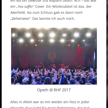
ein kurzes Gewitter a’la Napalm Death. Ach – das war
ein
„You suffer“
Cover. Ein Witzknubbel ist das, der
Akerfeldt. Na zum Schluss gab es dann noch
„Deliverance“
. Das kannte ich auch noch.
Opeth @ RHF 2017
Alles in Allem war es mir wieder ein Fest in jeder
Hinsicht. Nur nicht für mein Portemoine, das hat