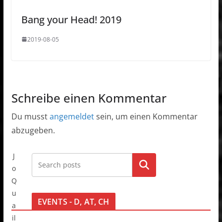
Bang your Head! 2019
2019-08-05
Schreibe einen Kommentar
Du musst
angemeldet
sein, um einen Kommentar
abzugeben.
J
Go!
o
Q
u
EVENTS - D, AT, CH
a
il