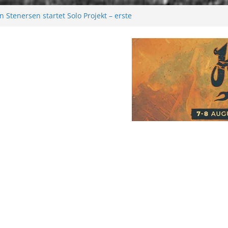
 Stenersen startet Solo Projekt – erste
kommen bald!
tival 2026: Größer als je zuvor
2026
Melancholie aus der Kälte
: Moonwalk zum Erfolg