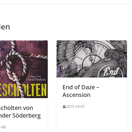
len
End of Daze –
Ascension
cholten von
2015-10-07
nder Söderberg
-08