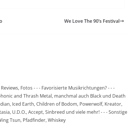
o
We Love The 90’s Festival
views, Fotos - - - Favorisierte Musikrichtungen? - - -
phonic and Thrash Metal, manchmal auch Black und Death
uardian, Iced Earth, Children of Bodom, Powerwolf, Kreator,
ia, U.D.O., Accept, Sinbreed und viele mehr! - - - Sonstige
 Wing Tsun, Pfadfinder, Whiskey