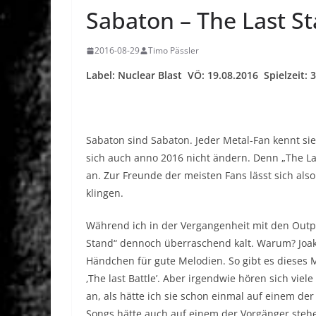
Sabaton – The Last S
2016-08-29
Timo Pässler
Label: Nuclear Blast VÖ: 19.08.2016 Spielzeit: 
Sabaton sind Sabaton. Jeder Metal-Fan kennt sie
sich auch anno 2016 nicht ändern. Denn „The La
an. Zur Freunde der meisten Fans lässt sich al
klingen.
Während ich in der Vergangenheit mit den Outp
Stand“ dennoch überraschend kalt. Warum? Joak
Händchen für gute Melodien. So gibt es dieses M
‚The last Battle’. Aber irgendwie hören sich vie
an, als hätte ich sie schon einmal auf einem der
Songs hätte auch auf einem der Vorgänger stehe