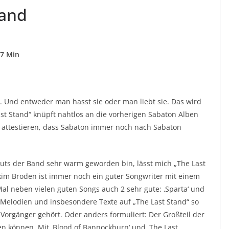
tand
37 Min
. Und entweder man hasst sie oder man liebt sie. Das wird
st Stand“ knüpft nahtlos an die vorherigen Sabaton Alben
so attestieren, dass Sabaton immer noch nach Sabaton
uts der Band sehr warm geworden bin, lässt mich „The Last
im Broden ist immer noch ein guter Songwriter mit einem
al neben vielen guten Songs auch 2 sehr gute: ‚Sparta‘ und
le Melodien und insbesondere Texte auf „The Last Stand“ so
 Vorgänger gehört. Oder anders formuliert: Der Großteil der
n können. Mit ‚Blood of Bannockburn‘ und ‚The Last