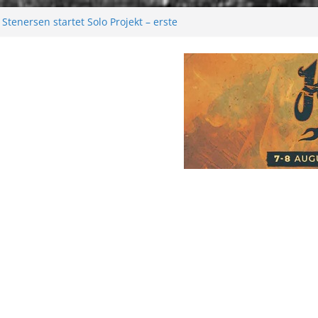
Stenersen startet Solo Projekt – erste
ommen bald!
val 2026: Größer als je zuvor
026
elancholie aus der Kälte
 Moonwalk zum Erfolg