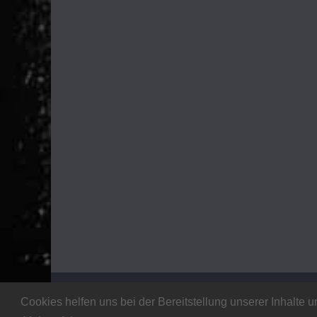
Copyright © 2026
Stalker Magazine
. Alle Rechte vo
Cookies helfen uns bei der Bereitstellung unserer Inhalt
Theme:
ColorMag
von ThemeGrill. Präsentiert von
W