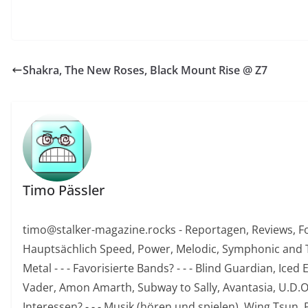
Shakra, The New Roses, Black Mount Rise @ Z7
Timo Pässler
timo@stalker-magazine.rocks - Reportagen, Reviews, Foto
Hauptsächlich Speed, Power, Melodic, Symphonic and
Metal - - - Favorisierte Bands? - - - Blind Guardian, Ice
Vader, Amon Amarth, Subway to Sally, Avantasia, U.D.O.,
Interessen? - - - Musik (hören und spielen), Wing Tsun,