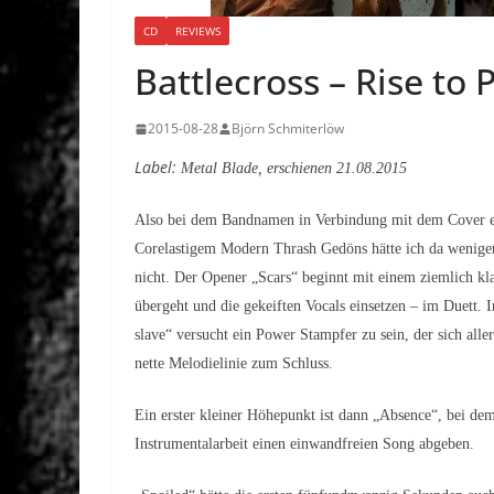
CD
REVIEWS
Battlecross – Rise to
2015-08-28
Björn Schmiterlöw
Label:
Metal Blade, erschienen
21.08.2015
Also bei dem Bandnamen in Verbindung mit dem Cover erw
Corelastigem Modern Thrash Gedöns hätte ich da weniger
nicht. Der Opener „Scars“ beginnt mit einem ziemlich kl
übergeht und die gekeiften Vocals einsetzen – im Duett.
I
slave“ versucht ein Power Stampfer zu sein, der sich alle
nette Melodielinie zum Schluss.
Ein erster kleiner Höhepunkt ist dann „Absence“, bei dem
Instrumentalarbeit einen einwandfreien Song abgeben.