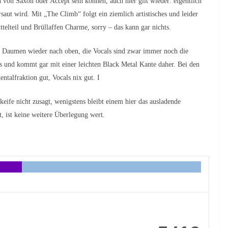
 von Saxon oder Accept sein können, auch hier gilt wieder: eigentlich
rsaut wird. Mit „The Climb“ folgt ein ziemlich artistisches und leider
telteil und Brüllaffen Charme, sorry – das kann gar nichts.
r Daumen wieder nach oben, die Vocals sind zwar immer noch die
ss und kommt gar mit einer leichten Black Metal Kante daher. Bei den
ntalfraktion gut, Vocals nix gut. I
ife nicht zusagt, wenigstens bleibt einem hier das ausladende
t, ist keine weitere Überlegung wert.