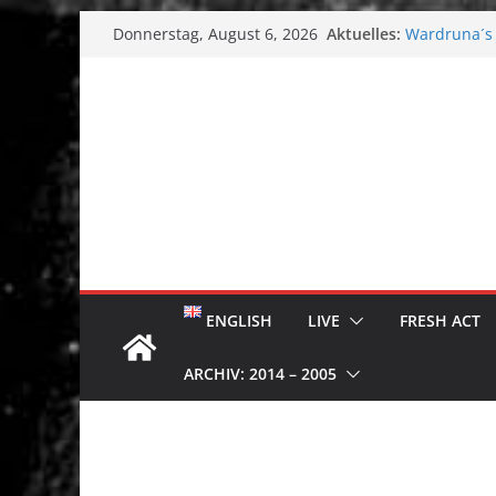
Zum
Aktuelles:
Wardruna´s J
Donnerstag, August 6, 2026
Inhalt
Single & To
Tuska Metal 
springen
Tuska Festiv
Hokka: Düst
Melrose Ave
ENGLISH
LIVE
FRESH ACT
ARCHIV: 2014 – 2005