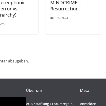
ereophonic
MINDCRIME –
error vs.
Resurrection
narchy)
2016-09-24
-26
ntar abzugeben.
Über uns
Meta
AGB / Haftung / Forumregeln
Anmelden