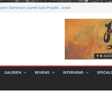
ohn Stenersen startet Solo Projekt – erste
ur kommen bald!
Festival 2026: Größer als je zuvor
al 2026
ere Melancholie aus der Kälte
nue: Moonwalk zum Erfolg
GALERIEN
REVIEWS
INTERVIEWS
SPECIAL