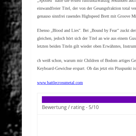
„Spoiled“ hätte die ersten fünfundzwanzig Sekunden auch
einwandfreier Titel, der von der Gesangsfraktion total ve
genauso sinnfrei rasendes Highspeed Brett mit Groove Mit
Ebenso „Blood and Lies“. Bei „Bound by Fear“ zuckt de
gleichen, jedoch hört sich der Titel an wie aus einem Gu
letzten beiden Titeln gilt wieder oben Erwähntes, Instrume
ch weiß schon, warum mir Children of Bodom artiges Geke
Keyboard-Gewichse erspart. Ob das jetzt ein Pluspunkt is
www.battlecrossmetal.com
Bewertung / rating -
5/10