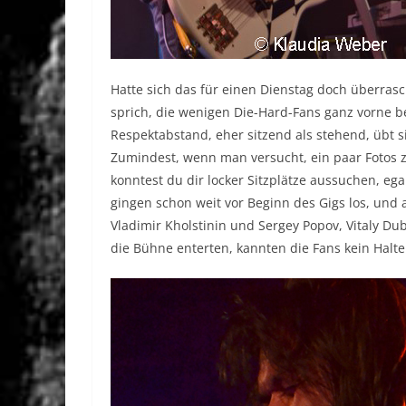
Hatte sich das für einen Dienstag doch überras
sprich, die wenigen Die-Hard-Fans ganz vorne b
Respektabstand, eher sitzend als stehend, übt s
Zumindest, wenn man versucht, ein paar Fotos z
konntest du dir locker Sitzplätze aussuchen, eg
gingen schon weit vor Beginn des Gigs los, und al
Vladimir Kholstinin und Sergey Popov, Vitaly D
die Bühne enterten, kannten die Fans kein Hal