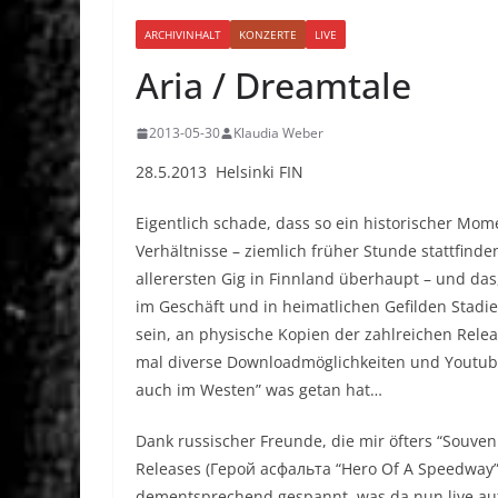
ARCHIVINHALT
KONZERTE
LIVE
Aria / Dreamtale
2013-05-30
Klaudia Weber
28.5.2013 Helsinki FIN
Eigentlich schade, dass so ein historischer Mo
Verhältnisse – ziemlich früher Stunde stattfind
allerersten Gig in Finnland überhaupt – und das
im Geschäft und in heimatlichen Gefilden Stadie
sein, an physische Kopien der zahlreichen Rele
mal diverse Downloadmöglichkeiten und Youtube
auch im Westen” was getan hat…
Dank russischer Freunde, die mir öfters “Souven
Releases (Герой асфальта “Hero Of A Speedway”
dementsprechend gespannt, was da nun live auf