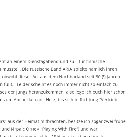
ment an einem Dienstagabend und zu – für finnische
en musste… Die russische Band ARIA spielte nämlich ihren
, obwohl dieser Act aus dem Nachbarland seit 30 (!) Jahren
n füllt… Leider scheint es noch immer nicht so einfach zu
ases der Jungs heranzukommen, also lege ich euch hier schon
 zum Anchecken ans Herz, bis sich in Richtung “Vertrieb
irs” aus der Heimat mitbrachten, besitze ich sogar zwei frühe
 und Игра с Огнем “Playing With Fire”) und war
 mich zukommen sollte. ARIA war ja schon damals