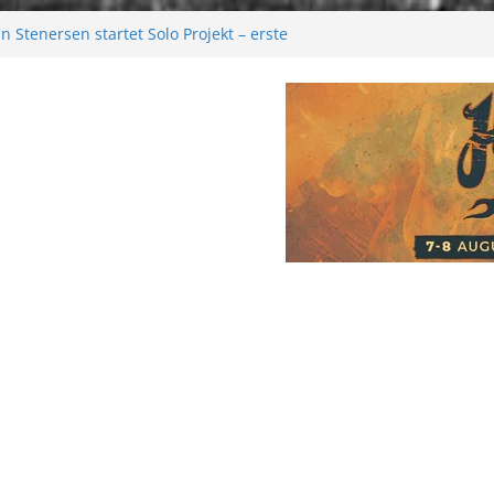
 Stenersen startet Solo Projekt – erste
kommen bald!
tival 2026: Größer als je zuvor
2026
 Melancholie aus der Kälte
e: Moonwalk zum Erfolg