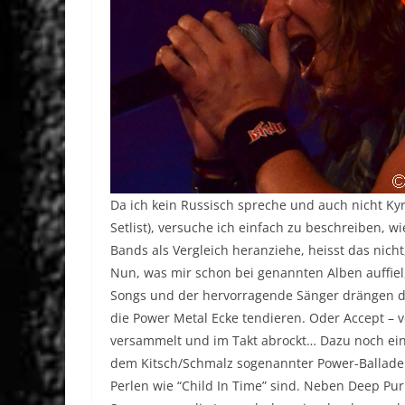
Da ich kein Russisch spreche und auch nicht Kyri
Setlist), versuche ich einfach zu beschreiben, w
Bands als Vergleich heranziehe, heisst das nich
Nun, was mir schon bei genannten Alben auffiel
Songs und der hervorragende Sänger drängen de
die Power Metal Ecke tendieren. Oder Accept –
versammelt und im Takt abrockt… Dazu noch ein 
dem Kitsch/Schmalz sogenannter Power-Balladen
Perlen wie “Child In Time” sind. Neben Deep Pu