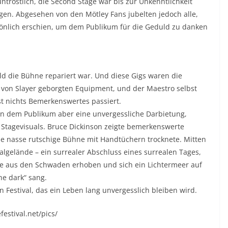
ntröstlich, die Second Stage war bis zur Unkenntlichkeit
en. Abgesehen von den Mötley Fans jubelten jedoch alle,
sönlich erschien, um dem Publikum für die Geduld zu danken
ld die Bühne repariert war. Und diese Gigs waren die
t von Slayer geborgten Equipment, und der Maestro selbst
st nichts Bemerkenswertes passiert.
en dem Publikum aber eine unvergessliche Darbietung,
Stagevisuals. Bruce Dickinson zeigte bemerkenswerte
die nasse rutschige Bühne mit Handtüchern trocknete. Mitten
ivalgelände – ein surrealer Abschluss eines surrealen Tages,
tage aus den Schwaden erhoben und sich ein Lichtermeer auf
he dark“ sang.
 Festival, das ein Leben lang unvergesslich bleiben wird.
efestival.net/pics/