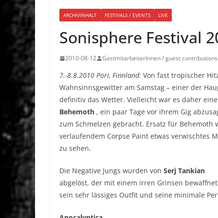
ARCHIVINHALT
FESTIVALS / EVENTS
LIVE
Sonisphere Festival 
2010-08-12
GastmitarbeiterInnen / guest contributions
7.-8.8.2010 Pori, Finnland:
Von fast tropischer Hi
Wahnsinnsgewitter am Samstag – einer der Haupt
definitiv das Wetter. Vielleicht war es daher ei
Behemoth
, ein paar Tage vor ihrem Gig abzus
zum Schmelzen gebracht. Ersatz für Behemoth
verlaufendem Corpse Paint etwas verwischtes 
zu sehen.
Die Negative Jungs wurden von
Serj Tankian
abgelöst, der mit einem irren Grinsen bewaffnet
sein sehr lässiges Outfit und seine minimale P
Apocalyptica