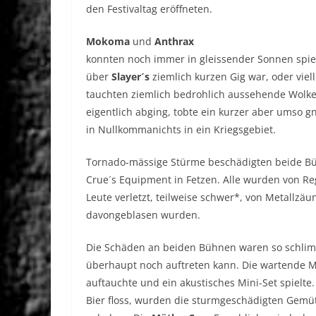
den Festivaltag eröffneten.
Mokoma
und
Anthrax
konnten noch immer in gleissender Sonnen spiel
über
Slayer´s
ziemlich kurzen Gig war, oder viel
tauchten ziemlich bedrohlich aussehende Wolken
eigentlich abging, tobte ein kurzer aber umso 
in Nullkommanichts in ein Kriegsgebiet.
Tornado-mässige Stürme beschädigten beide Büh
Crue´s Equipment in Fetzen. Alle wurden von R
Leute verletzt, teilweise schwer*, von Metallz
davongeblasen wurden.
Die Schäden an beiden Bühnen waren so schlimm
überhaupt noch auftreten kann. Die wartende
auftauchte und ein akustisches Mini-Set spielte
Bier floss, wurden die sturmgeschädigten Gemü