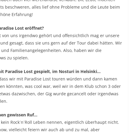
hts beschweren, alles lief ohne Probleme und die Leute beim
schöne Erfahrung!
aradise Lost eröffnet?
hat von uns irgendwo gehört und offensichtlich mag er unsere
und gesagt, dass sie uns gern auf der Tour dabei hätten. Wir
 und Familienangelegenheiten. Also, haben wir die
ws zu spielen.
it Paradise Lost gespielt, im Nosturi in Helsinki…
, dass wir mit Paradise Lost touren würden und dann kamen
elen könnten, was cool war, weil wir in dem Klub schon 3 oder
 etwas dazwischen, der Gig wurde gecancelt oder irgendwas
len.
inen gewissen Ruf…
es kein Rock´n´Roll Leben nennen, eigentlich überhaupt nicht.
how, vielleicht feiern wir auch ab und zu mal, aber