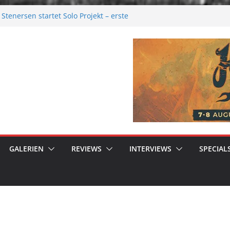
Stenersen startet Solo Projekt – erste
ommen bald!
val 2026: Größer als je zuvor
026
elancholie aus der Kälte
 Moonwalk zum Erfolg
GALERIEN
REVIEWS
INTERVIEWS
SPECIAL