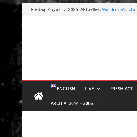
Zum
Aktuelles:
Wardruna´s John 
Freitag, August 7, 2026
Inhalt
Single & Tour k
Tuska Metal Festi
springen
Tuska Festival 2
Hokka: Düstere M
Melrose Avenue:
ENGLISH
LIVE
FRESH ACT
ARCHIV: 2014 – 2005