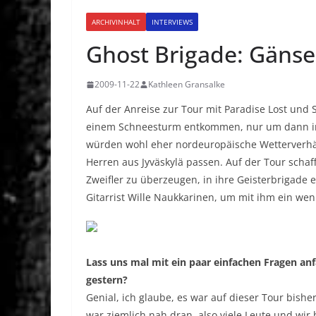
ARCHIVINHALT
INTERVIEWS
Ghost Brigade: Gänse
2009-11-22
Kathleen Gransalke
Auf der Anreise zur Tour mit Paradise Lost und
einem Schneesturm entkommen, nur um dann in M
würden wohl eher nordeuropäische Wetterverhäl
Herren aus Jyväskylä passen. Auf der Tour schaf
Zweifler zu überzeugen, in ihre Geisterbrigade 
Gitarrist Wille Naukkarinen, um mit ihm ein wen
Lass uns mal mit ein paar einfachen Fragen an
gestern?
Genial, ich glaube, es war auf dieser Tour bisher
war ziemlich nah dran, also viele Leute und wir