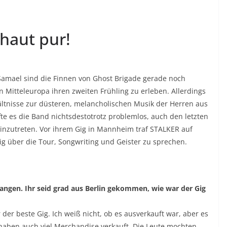
haut pur!
 Samael sind die Finnen von Ghost Brigade gerade noch
itteleuropa ihren zweiten Frühling zu erleben. Allerdings
tnisse zur düsteren, melancholischen Musik der Herren aus
fte es die Band nichtsdestotrotz problemlos, auch den letzten
einzutreten. Vor ihrem Gig in Mannheim traf STALKER auf
ig über die Tour, Songwriting und Geister zu sprechen.
fangen. Ihr seid grad aus Berlin gekommen, wie war der Gig
 der beste Gig. Ich weiß nicht, ob es ausverkauft war, aber es
 haben auch viel Merchandise verkauft. Die Leute mochten