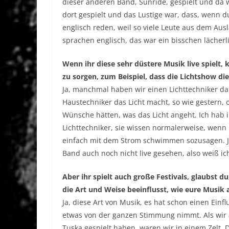
dieser anderen Band, Sunride, gespielt und da
dort gespielt und das Lustige war, dass, wenn
englisch reden, weil so viele Leute aus dem A
sprachen englisch, das war ein bisschen lächerl
Wenn ihr diese sehr düstere Musik live spielt
zu sorgen, zum Beispiel, dass die Lichtshow di
Ja, manchmal haben wir einen Lichttechniker dab
Haustechniker das Licht macht, so wie gestern, o
Wünsche hätten, was das Licht angeht. Ich hab i
Lichttechniker, sie wissen normalerweise, wenn
einfach mit dem Strom schwimmen sozusagen. Ja, 
Band auch noch nicht live gesehen, also weiß ich
Aber ihr spielt auch große Festivals, glaubst du
die Art und Weise beeinflusst, wie eure Musi
Ja, diese Art von Musik, es hat schon einen Einfl
etwas von der ganzen Stimmung nimmt. Als wir
Tuska gespielt haben, waren wir in einem Zelt. 