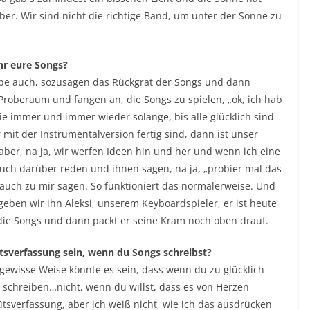
ieber. Wir sind nicht die richtige Band, um unter der Sonne zu
hr eure Songs?
reibe auch, sozusagen das Rückgrat der Songs und dann
Proberaum und fangen an, die Songs zu spielen, „ok, ich hab
sie immer und immer wieder solange, bis alle glücklich sind
mit der Instrumentalversion fertig sind, dann ist unser
aber, na ja, wir werfen Ideen hin und her und wenn ich eine
 auch darüber reden und ihnen sagen, na ja, „probier mal das
 auch zu mir sagen. So funktioniert das normalerweise. Und
eben wir ihn Aleksi, unserem Keyboardspieler, er ist heute
die Songs und dann packt er seine Kram noch oben drauf.
tsverfassung sein, wenn du Songs schreibst?
 gewisse Weise könnte es sein, dass wenn du zu glücklich
t schreiben…nicht, wenn du willst, dass es von Herzen
tsverfassung, aber ich weiß nicht, wie ich das ausdrücken