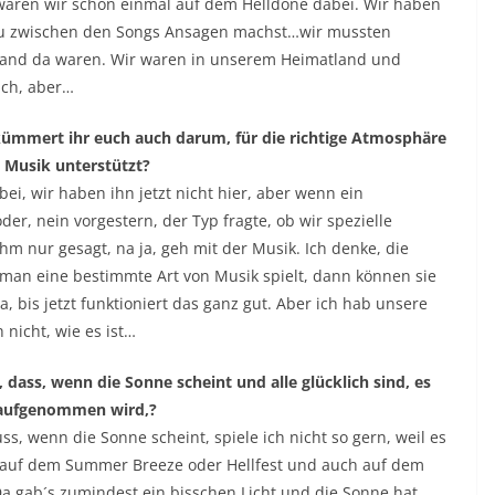
 waren wir schon einmal auf dem Helldone dabei. Wir haben
 du zwischen den Songs Ansagen machst…wir mussten
usland da waren. Wir waren in unserem Heimatland und
ich, aber…
, kümmert ihr euch auch darum, für die richtige Atmosphäre
e Musik unterstützt?
ei, wir haben ihn jetzt nicht hier, aber wenn ein
der, nein vorgestern, der Typ fragte, ob wir spezielle
hm nur gesagt, na ja, geh mit der Musik. Ich denke, die
 man eine bestimmte Art von Musik spielt, dann können sie
bis jetzt funktioniert das ganz gut. Aber ich hab unsere
 nicht, wie es ist…
, dass, wenn die Sonne scheint und alle glücklich sind, es
k aufgenommen wird,?
uss, wenn die Sonne scheint, spiele ich nicht so gern, weil es
 auf dem Summer Breeze oder Hellfest und auch auf dem
Da gab´s zumindest ein bisschen Licht und die Sonne hat