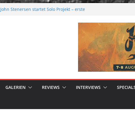
ohn Stenersen startet Solo Projekt – erste
ur kommen bald!
Festival 2026: Größer als je zuvor
al 2026
ere Melancholie aus der Kälte
nue: Moonwalk zum Erfolg
GALERIEN
REVIEWS
INTERVIEWS
SPECIAL