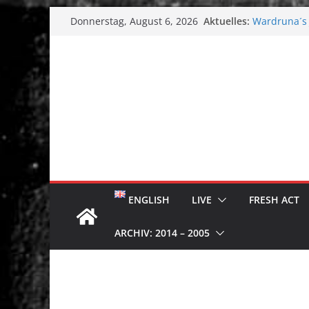
Zum
Aktuelles:
Wardruna´s J
Donnerstag, August 6, 2026
Inhalt
Single & To
Tuska Metal 
springen
Tuska Festiv
Hokka: Düst
Melrose Ave
ENGLISH
LIVE
FRESH ACT
ARCHIV: 2014 – 2005