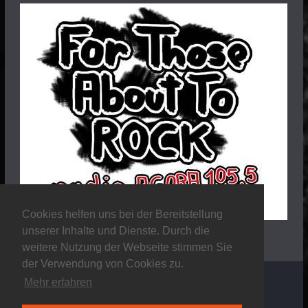
Cookies helfen uns bei der Bereitstellung
unserer Inhalte und Dienste. Durch die
weitere Nutzung der Webseite stimmen Sie
der Verwendung von Cookies zu.
Mehr erfahren
Copyright © 2026
Stalker Magazine
. Alle Rechte
vorbehalten.