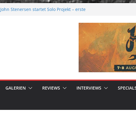
ohn Stenersen startet Solo Projekt – erste
ur kommen bald!
Festival 2026: Größer als je zuvor
al 2026
ere Melancholie aus der Kälte
nue: Moonwalk zum Erfolg
GALERIEN
REVIEWS
INTERVIEWS
SPECIAL