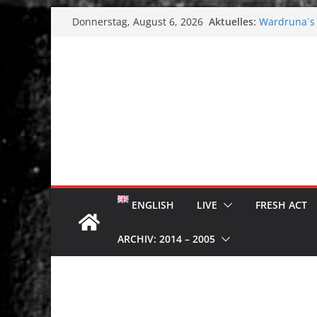
Zum
Aktuelles:
Wardruna´s J
Donnerstag, August 6, 2026
Inhalt
Single & To
Tuska Metal 
springen
Tuska Festiv
Hokka: Düst
Melrose Ave
ENGLISH
LIVE
FRESH ACT
ARCHIV: 2014 – 2005