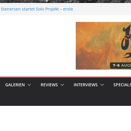
Stenersen startet Solo Projekt – erste
ommen bald!
val 2026: Größer als je zuvor
026
elancholie aus der Kälte
 Moonwalk zum Erfolg
GALERIEN
REVIEWS
INTERVIEWS
SPECIAL