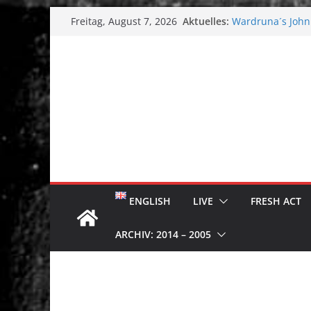
Zum
Aktuelles:
Wardruna´s John 
Freitag, August 7, 2026
Inhalt
Single & Tour k
Tuska Metal Festi
springen
Tuska Festival 2
Hokka: Düstere M
Melrose Avenue:
ENGLISH
LIVE
FRESH ACT
ARCHIV: 2014 – 2005