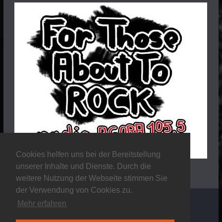
Cookies helfen uns bei der Bereitstellung
unserer Inhalte und Dienste. Durch die
weitere Nutzung der Webseite stimmen Sie
der Verwendung von Cookies zu.
Mehr erfahren
Copyright © 2026
Stalker Magazine
. Alle Rechte
vorbehalten.