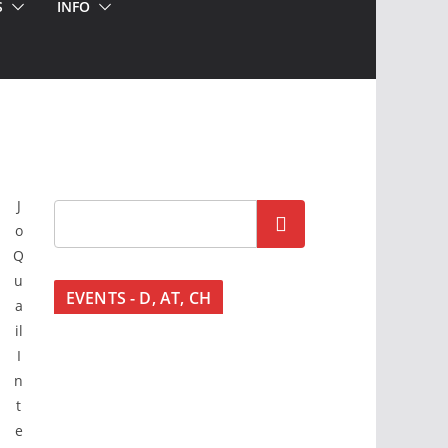
S
INFO
J
Go!
o
Q
u
EVENTS - D, AT, CH
a
il
I
n
t
e