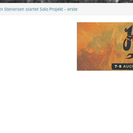
 Stenersen startet Solo Projekt – erste
kommen bald!
tival 2026: Größer als je zuvor
2026
 Melancholie aus der Kälte
e: Moonwalk zum Erfolg