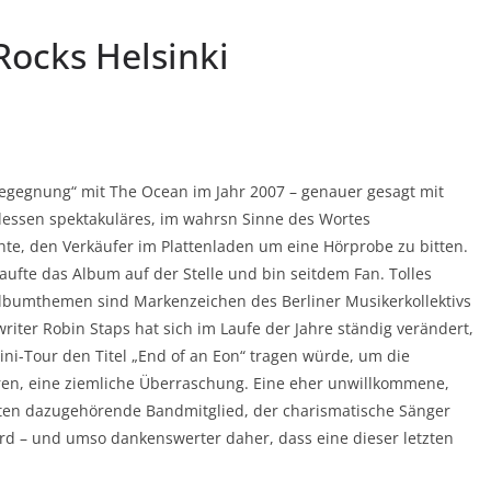
ocks Helsinki
Begegnung“ mit The Ocean im Jahr 2007 – genauer gesagt mit
dessen spektakuläres, im wahrsn Sinne des Wortes
hte, den Verkäufer im Plattenladen um eine Hörprobe zu bitten.
kaufte das Album auf der Stelle und bin seitdem Fan. Tolles
Albumthemen sind Markenzeichen des Berliner Musikerkollektivs
riter Robin Staps hat sich im Laufe der Jahre ständig verändert,
ni-Tour den Titel „End of an Eon“ tragen würde, um die
eren, eine ziemliche Überraschung. Eine eher unwillkommene,
sten dazugehörende Bandmitglied, der charismatische Sänger
wird – und umso dankenswerter daher, dass eine dieser letzten