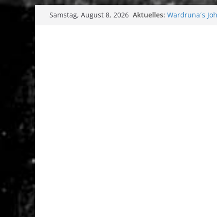
Zum
Aktuelles:
Wardruna´s John
Samstag, August 8, 2026
Inhalt
Single & Tour 
Tuska Metal Fes
springen
Tuska Festival 
Hokka: Düstere
Melrose Avenu