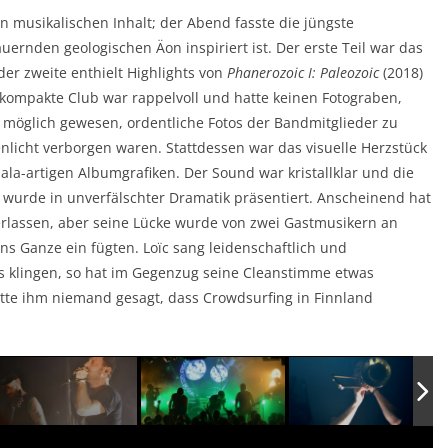
n musikalischen Inhalt; der Abend fasste die jüngste
rnden geologischen Äon inspiriert ist. Der erste Teil war das
der zweite enthielt Highlights von
Phanerozoic I: Paleozoic
(2018)
 kompakte Club war rappelvoll und hatte keinen Fotograben,
m möglich gewesen, ordentliche Fotos der Bandmitglieder zu
licht verborgen waren. Stattdessen war das visuelle Herzstück
la-artigen Albumgrafiken. Der Sound war kristallklar und die
 wurde in unverfälschter Dramatik präsentiert. Anscheinend hat
erlassen, aber seine Lücke wurde von zwei Gastmusikern an
ins Ganze ein fügten. Loïc sang leidenschaftlich und
ls klingen, so hat im Gegenzug seine Cleanstimme etwas
tte ihm niemand gesagt, dass Crowdsurfing in Finnland