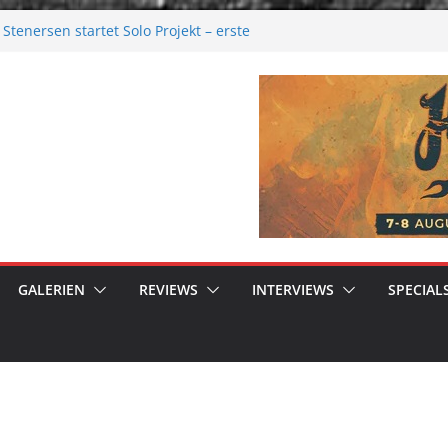
Stenersen startet Solo Projekt – erste
ommen bald!
val 2026: Größer als je zuvor
026
elancholie aus der Kälte
 Moonwalk zum Erfolg
GALERIEN
REVIEWS
INTERVIEWS
SPECIAL