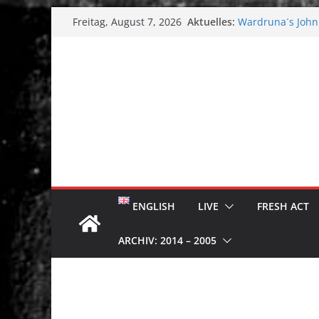
Zum
Aktuelles:
Wardruna´s John 
Freitag, August 7, 2026
Inhalt
Single & Tour k
Tuska Metal Festi
springen
Tuska Festival 2
Hokka: Düstere M
Melrose Avenue:
ENGLISH
LIVE
FRESH ACT
ARCHIV: 2014 – 2005