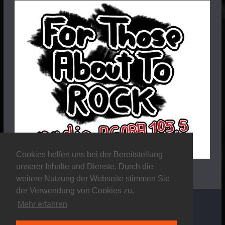
Cookies helfen uns bei der Bereitstellung
unserer Inhalte und Dienste. Durch die
weitere Nutzung der Webseite stimmen Sie
der Verwendung von Cookies zu.
Mehr erfahren
Copyright © 2026
Stalker Magazine
. Alle Rechte
vorbehalten.