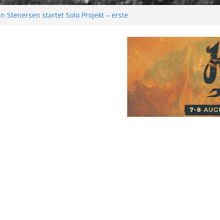
 Stenersen startet Solo Projekt – erste
kommen bald!
tival 2026: Größer als je zuvor
2026
 Melancholie aus der Kälte
e: Moonwalk zum Erfolg