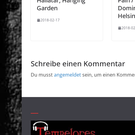
Hallatar, Hanging
Pain /
Garden
Domin
Helsin
2018-02-17
2018-02
Schreibe einen Kommentar
Du musst
angemeldet
sein, um einen Komme