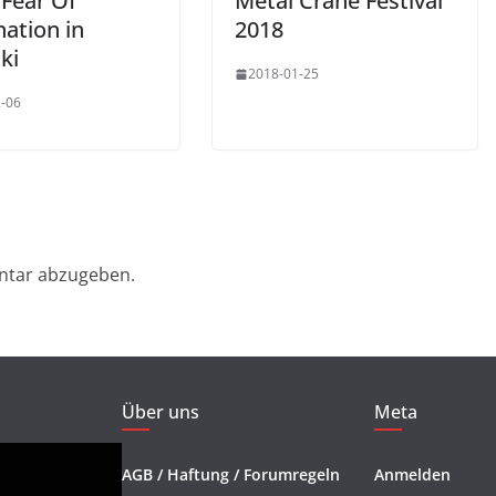
 Fear Of
Metal Crane Festival
ation in
2018
ki
2018-01-25
-06
ntar abzugeben.
Über uns
Meta
AGB / Haftung / Forumregeln
Anmelden