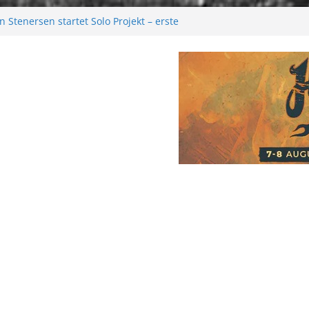
 Stenersen startet Solo Projekt – erste
kommen bald!
tival 2026: Größer als je zuvor
2026
Melancholie aus der Kälte
: Moonwalk zum Erfolg