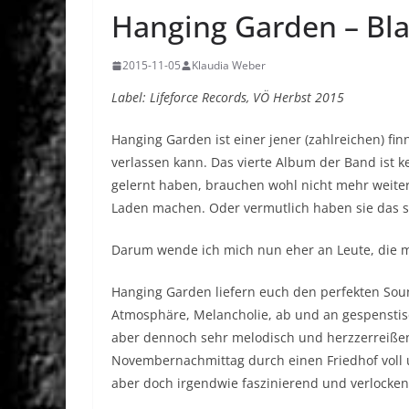
Hanging Garden – Bl
2015-11-05
Klaudia Weber
Label: Lifeforce Records, VÖ Herbst 2015
Hanging Garden ist einer jener (zahlreichen) fi
verlassen kann. Das vierte Album der Band ist k
gelernt haben, brauchen wohl nicht mehr weite
Laden machen. Oder vermutlich haben sie das 
Darum wende ich mich nun eher an Leute, die mi
Hanging Garden liefern euch den perfekten Soun
Atmosphäre, Melancholie, ab und an gespenstis
aber dennoch sehr melodisch und herzzerreißend
Novembernachmittag durch einen Friedhof voll u
aber doch irgendwie faszinierend und verlocken