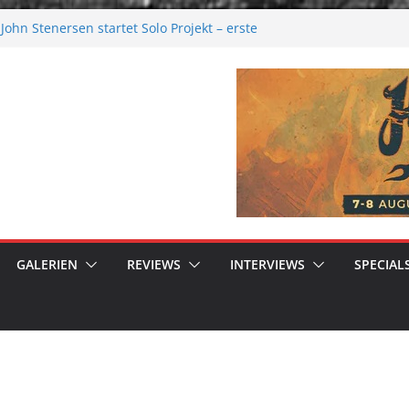
ohn Stenersen startet Solo Projekt – erste
ur kommen bald!
Festival 2026: Größer als je zuvor
al 2026
ere Melancholie aus der Kälte
nue: Moonwalk zum Erfolg
GALERIEN
REVIEWS
INTERVIEWS
SPECIAL