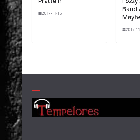
Pratteln
Fozzy 
Band 
2017-11-16
Mayh
2017-11