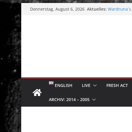
Zum
Aktuelles:
Wardruna´s J
Donnerstag, August 6, 2026
Inhalt
Single & To
Tuska Metal 
springen
Tuska Festiv
Hokka: Düst
Melrose Ave
ENGLISH
LIVE
FRESH ACT
ARCHIV: 2014 – 2005