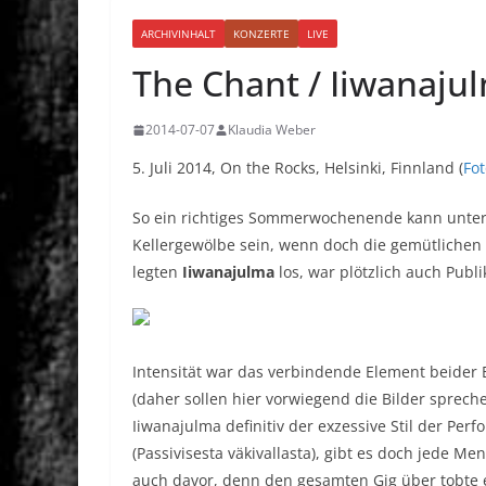
ARCHIVINHALT
KONZERTE
LIVE
The Chant / Iiwanaju
2014-07-07
Klaudia Weber
5. Juli 2014, On the Rocks, Helsinki, Finnland (
Fot
So ein richtiges Sommerwochenende kann unter 
Kellergewölbe sein, wenn doch die gemütlichen
legten
Iiwanajulma
los, war plötzlich auch Publ
Intensität war das verbindende Element beider B
(daher sollen hier vorwiegend die Bilder sprech
Iiwanajulma definitiv der exzessive Stil der P
(Passivisesta väkivallasta), gibt es doch jede M
auch davor, denn den gesamten Gig über tobte 