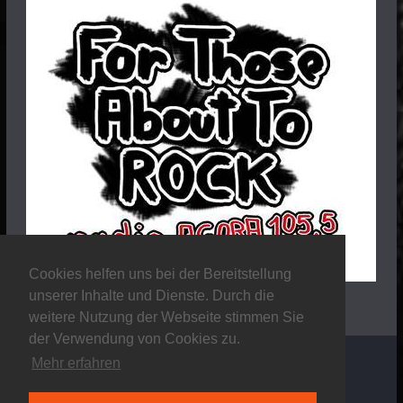
Cookies helfen uns bei der Bereitstellung
unserer Inhalte und Dienste. Durch die
weitere Nutzung der Webseite stimmen Sie
der Verwendung von Cookies zu.
Mehr erfahren
Copyright © 2026
Stalker Magazine
. Alle Rechte
vorbehalten.