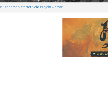
 Stenersen startet Solo Projekt – erste
kommen bald!
tival 2026: Größer als je zuvor
2026
 Melancholie aus der Kälte
e: Moonwalk zum Erfolg