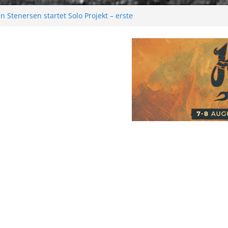
 Stenersen startet Solo Projekt – erste
kommen bald!
tival 2026: Größer als je zuvor
2026
 Melancholie aus der Kälte
e: Moonwalk zum Erfolg