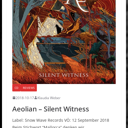
CD
REVIEWS
2018-10-17
Klaudia Weber
Aeolian – Silent Witness
Label: Snow Wave Records VÖ: 12 September 2018
Beim Stichwort “Mallorca” denken wir