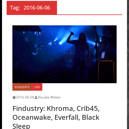
Tag:
2016-06-06
KONZERTE
LIVE
2016-06-06
Klaudia Weber
Findustry: Khroma, Crib45,
Oceanwake, Everfall, Black
Sleep