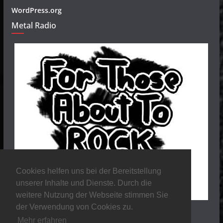
WordPress.org
Metal Radio
Cookies helfen uns bei der Bereitstellung
unserer Inhalte und Dienste. Durch die
weitere Nutzung der Webseite stimmen Sie
der Verwendung von Cookies zu.
Mehr erfahren