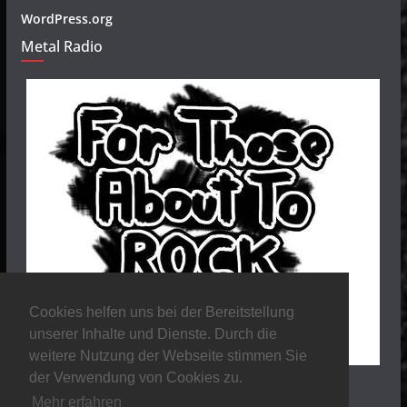
WordPress.org
Metal Radio
Cookies helfen uns bei der Bereitstellung
unserer Inhalte und Dienste. Durch die
weitere Nutzung der Webseite stimmen Sie
der Verwendung von Cookies zu.
Mehr erfahren