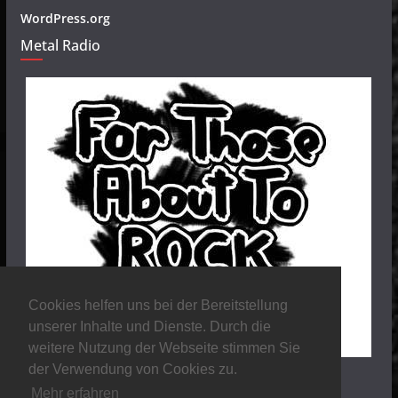
WordPress.org
Metal Radio
Cookies helfen uns bei der Bereitstellung
unserer Inhalte und Dienste. Durch die
weitere Nutzung der Webseite stimmen Sie
der Verwendung von Cookies zu.
Mehr erfahren