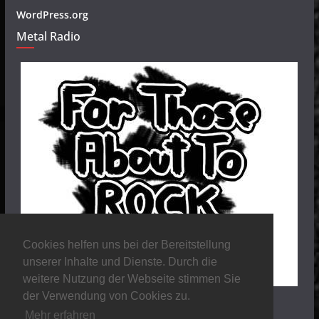
WordPress.org
Metal Radio
Cookies helfen uns bei der Bereitstellung
unserer Inhalte und Dienste. Durch die
weitere Nutzung der Webseite stimmen Sie
der Verwendung von Cookies zu.
Mehr erfahren